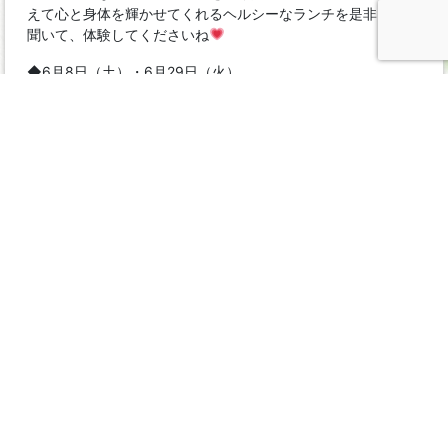
えて心と身体を輝かせてくれるヘルシーなランチを是非、見て
聞いて、体験してくださいね
◆6月8日（土）・6月29日（火）
11:00〜13:00 重ね煮 料理教室（質問どうぞ〜
）
◆場所 フリー空間FGR
諏訪ノ森駅徒歩5分
イベント一覧 »
投
前
プラバシーポリシー
Instagram
の
稿
© 2021-2022 FGR All Rights Reserved.
投